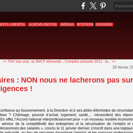
ROITS-LIBERTÉS
ALBUMS PHOTOS
MÉDIAS
PETITIONS
DOSSIERS
<< TGV low cost : la SNCF réinvente...
Comptes annuels 2012 : la... >>
20 février 2
aires : NON nous ne lacherons pas su
igences !
e confiance au Gouvernement, à la Direction et à ses alliés réformistes de circonsta
liser ? Chômage, pouvoir d’achat, logement, santé,… nécessitent des répon
 En effet, l’Accord national interprofessionnel pour « un nouveau modèle économi
u service de la compétitivité des entreprises et la sécurisation de l’emploi et 
fessionnels des salariés », conclu le 11 janvier dernier, s’inscrit dans une logiqu
et de précarité, au lieu de sécuriser davantage l’emploi et les parcours professionn