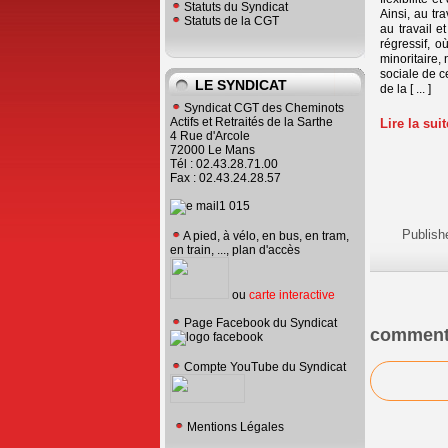
Statuts du Syndicat
Ainsi, au tr
Statuts de la CGT
au travail e
régressif, o
minoritaire
sociale de ce
LE SYNDICAT
de la [ ... ]
Syndicat CGT des Cheminots
Actifs et Retraités de la Sarthe
Lire la sui
4 Rue d'Arcole
72000 Le Mans
Tél : 02.43.28.71.00
Fax : 02.43.24.28.57
Publish
A pied, à vélo, en bus, en tram,
en train, ..., plan d'accès
ou
carte interactive
Page Facebook du Syndicat
comment
Compte YouTube du Syndicat
Mentions Légales