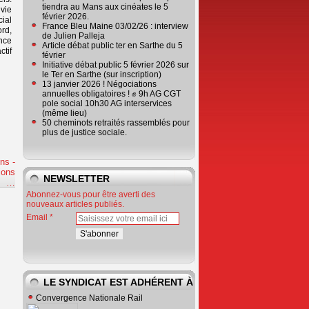
tiendra au Mans aux cinéates le 5
 vie
février 2026.
cial
France Bleu Maine 03/02/26 : interview
ord,
de Julien Palleja
nce
Article débat public ter en Sarthe du 5
ctif
février
Initiative débat public 5 février 2026 sur
le Ter en Sarthe (sur inscription)
13 janvier 2026 ! Négociations
annuelles obligatoires ! ✊ 9h AG CGT
pole social 10h30 AG interservices
(même lieu)
50 cheminots retraités rassemblés pour
plus de justice sociale.
ns -
ions
NEWSLETTER
e
…
Abonnez-vous pour être averti des
nouveaux articles publiés.
Email
LE SYNDICAT EST ADHÉRENT À
Convergence Nationale Rail