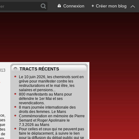
Connexion
+
Créer mon blog
TRACTS RÉCENTS
013
Le 10 juin 2026, les cheminots sont en
r
grève pour manifester contre les
restructurations et le mal être, les
salaires et pensions...
800 manifestants au Mans pour
défendre le 1er Mai et ses
revendications.
8 mars journée internationale des
droits des femmes. Le Mans
nce,
Commémoration en mémoire de Pierre
ses
Semard et Roger Apolinaire le
que
7.3.2026 au Mans
Pour celles et ceux qui ne peuvent pas
des
faire le déplacement, à suivre le lien
e de
pour la diffusion du débat public qui se
els.