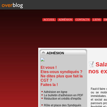
ACCUEIL
ADHÉSION
CONTACTS
LIENS
D
ADHÉSION
Sal
Et vous !
nos ex
Etes-vous syndiqués ?
Ne dites plus que fait la
CGT ?
Faites la !
Faut-il fair
Adhésion en ligne
ou se mobi
Le bulletin d'adhésion en PDF
immédiates.
Réduction et crédits d'impôts
et social a
parcours pro
Rôle et place des Syndiqués
flexibilité 