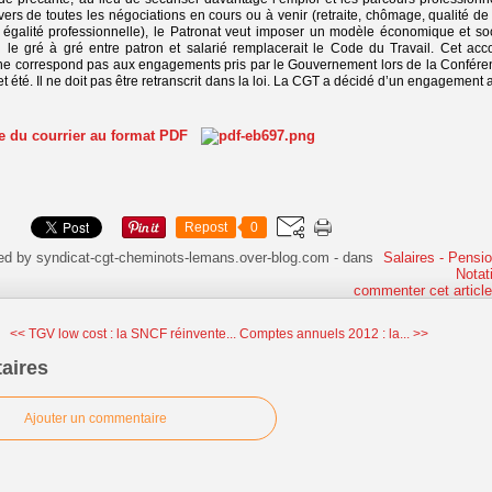
avers de toutes les négociations en cours ou à venir (retraite, chômage, qualité de
t égalité professionnelle), le Patronat veut imposer un modèle économique et so
ù le gré à gré entre patron et salarié remplacerait le Code du Travail. Cet acc
, ne correspond pas aux engagements pris par le Gouvernement lors de la Confére
t été. Il ne doit pas être retranscrit dans la loi. La CGT a décidé d’un engagement a
te du courrier au format PDF
Repost
0
ed by syndicat-cgt-cheminots-lemans.over-blog.com
-
dans
Salaires - Pensio
Notat
commenter cet articl
<< TGV low cost : la SNCF réinvente...
Comptes annuels 2012 : la... >>
aires
Ajouter un commentaire