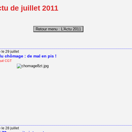
tu de juillet 2011
________________________________________________________________
le 29 juillet
du chômage : de mal en pis !
qué CGT
________________________________________________________________
le 28 juillet