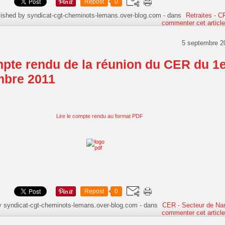
Repost
0
lished by syndicat-cgt-cheminots-lemans.over-blog.com
-
dans
Retraites - 
commenter cet articl
5 septembre 2
pte rendu de la réunion du CER du 1
mbre 2011
Lire le compte rendu au format PDF
Repost
0
y syndicat-cgt-cheminots-lemans.over-blog.com
-
dans
CER - Secteur de Na
commenter cet articl