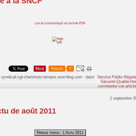
ire à la SNCF
Lire le communiqué au format PDF
Repost
0
 syndicat-cgt-cheminots-lemans.over-blog.com
-
dans
Service Public-Régular
Sécurité-Qualité-Hor
commenter cet articl
1 septembre 2
ctu de août 2011