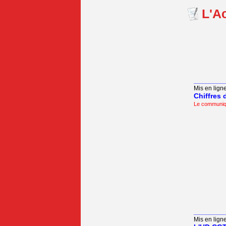
L'Ac
_________
Mis en ligne 
Chiffres 
Le communi
_________
Mis en ligne 