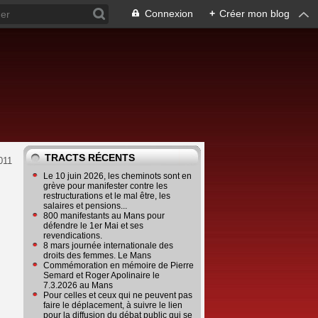
Connexion
+
Créer mon blog
TRACTS RÉCENTS
011
Le 10 juin 2026, les cheminots sont en
grève pour manifester contre les
restructurations et le mal être, les
salaires et pensions...
800 manifestants au Mans pour
défendre le 1er Mai et ses
revendications.
8 mars journée internationale des
droits des femmes. Le Mans
Commémoration en mémoire de Pierre
Semard et Roger Apolinaire le
7.3.2026 au Mans
Pour celles et ceux qui ne peuvent pas
faire le déplacement, à suivre le lien
pour la diffusion du débat public qui se