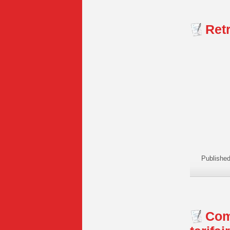
Retr
Publishe
Com