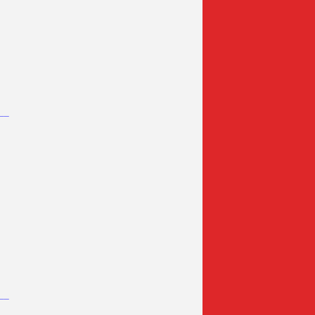
__
__