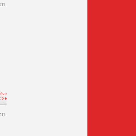
011
rève
ible
e
…
011