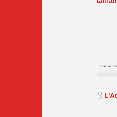
tarifa
Published by
L'A