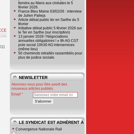
tiendra au Mans aux cinéates le 5
février 2026.
France Bleu Maine 03/02/26 : interview
de Julien Palleja
Article débat public ter en Sarthe du 5
février
Initiative débat public 5 février 2026 sur
CCE
le Ter en Sarthe (sur inscription)
e
…
13 janvier 2026 ! Négociations
annuelles obligatoires ! ✊ 9h AG CGT
pole social 10h30 AG interservices
011
(même lieu)
50 cheminots retraités rassemblés pour
plus de justice sociale.
NEWSLETTER
Abonnez-vous pour être averti des
nouveaux articles publiés.
Email
LE SYNDICAT EST ADHÉRENT À
Convergence Nationale Rail