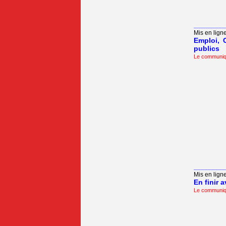
_________
Mis en lign
Emploi, 
publics
Le communi
_________
Mis en ligne
En finir 
Le communi