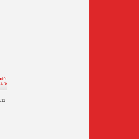
ité-
aire
e
…
011