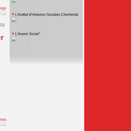
CPRP
e
…
L'Institut d'Histoires Sociales Cheminots
011
L'Avenir Social"
er
ntes
e
…