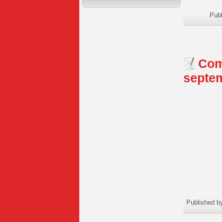
Pub
Com
septe
Published b