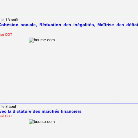
________________________________________________________________
e le 18 août
Cohésion sociale, Réduction des inégalités, Maîtrise des défici
qué CGT
________________________________________________________________
 le 8 août
avec la dictature des marchés financiers
qué CGT