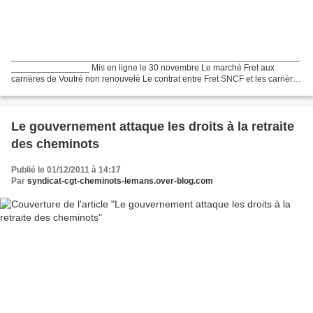
___________________________________________________________
________________ Mis en ligne le 30 novembre Le marché Fret aux
carrières de Voutré non renouvelé Le contrat entre Fret SNCF et les carrières
n’a pas été renouvelé à cause de l’augmentation du...
Le gouvernement attaque les droits à la retraite
des cheminots
Publié le 01/12/2011 à 14:17
Par
syndicat-cgt-cheminots-lemans.over-blog.com