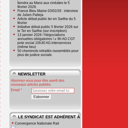
tiendra au Mans aux cinéates le 5
février 2026.
France Bleu Maine 03/02/26 : interview
de Julien Palleja
Article débat public ter en Sarthe du 5
février
Initiative débat public 5 février 2026 sur
le Ter en Sarthe (sur inscription)
13 janvier 2026 ! Négociations
annuelles obligatoires ! ✊ 9h AG CGT
pole social 10h30 AG interservices
(même lieu)
50 cheminots retraités rassemblés pour
plus de justice sociale.
NEWSLETTER
Abonnez-vous pour être averti des
nouveaux articles publiés.
Email
LE SYNDICAT EST ADHÉRENT À
Convergence Nationale Rail