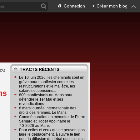
Connexion
+
Créer mon blog
TRACTS RÉCENTS
024
Le 10 juin 2026, les cheminots sont en
grève pour manifester contre les
restructurations et le mal être, les
salaires et pensions...
ns
800 manifestants au Mans pour
défendre le 1er Mai et ses
revendications.
8 mars journée internationale des
droits des femmes. Le Mans
Commémoration en mémoire de Pierre
Semard et Roger Apolinaire le
7.3.2026 au Mans
Pour celles et ceux qui ne peuvent pas
faire le déplacement, à suivre le lien
pour la diffusion du débat public qui se