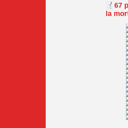
67 
la mor