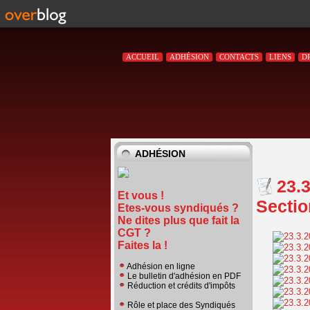
ACCUEIL
ADHÉSION
CONTACTS
LIENS
D
ADHÉSION
23.
Et vous !
Sectio
Etes-vous syndiqués ?
Ne dites plus que fait la
CGT ?
Faites la !
Adhésion en ligne
Le bulletin d'adhésion en PDF
Réduction et crédits d'impôts
Rôle et place des Syndiqués