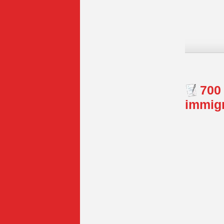
700 
immigr